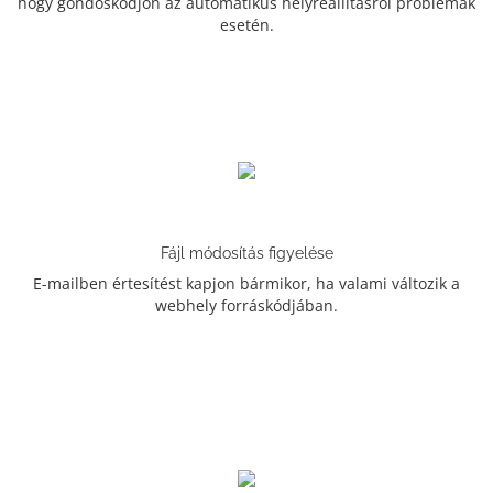
hogy gondoskodjon az automatikus helyreállításról problémák
esetén.
Fájl módosítás figyelése
E-mailben értesítést kapjon bármikor, ha valami változik a
webhely forráskódjában.