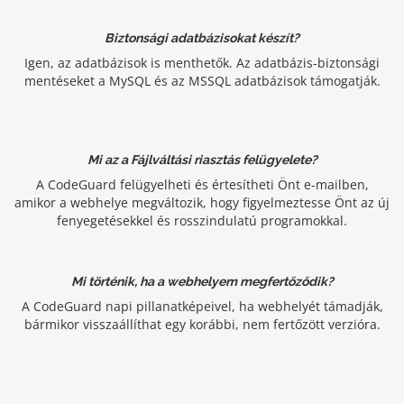
Biztonsági adatbázisokat készít?
Igen, az adatbázisok is menthetők. Az adatbázis-biztonsági
mentéseket a MySQL és az MSSQL adatbázisok támogatják.
Mi az a Fájlváltási riasztás felügyelete?
A CodeGuard felügyelheti és értesítheti Önt e-mailben,
amikor a webhelye megváltozik, hogy figyelmeztesse Önt az új
fenyegetésekkel és rosszindulatú programokkal.
Mi történik, ha a webhelyem megfertőződik?
A CodeGuard napi pillanatképeivel, ha webhelyét támadják,
bármikor visszaállíthat egy korábbi, nem fertőzött verzióra.