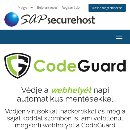
Magyar
Bejelentkezés
Regisztráció
Kosár megtekintése
Váltá
a
navig
Védje a
webhelyét
napi
automatikus mentésekkel
Védjen vírusokkal, hackerekkel és még a
saját kóddal szemben is, ami véletlenül
megsérti webhelyét a CodeGuard