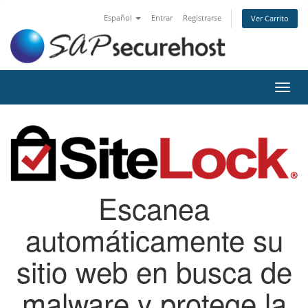
Español
Entrar
Registrarse
Ver Carrito
Alter
Nave
Escanea
automáticamente su
sitio web en busca de
malware y protege la