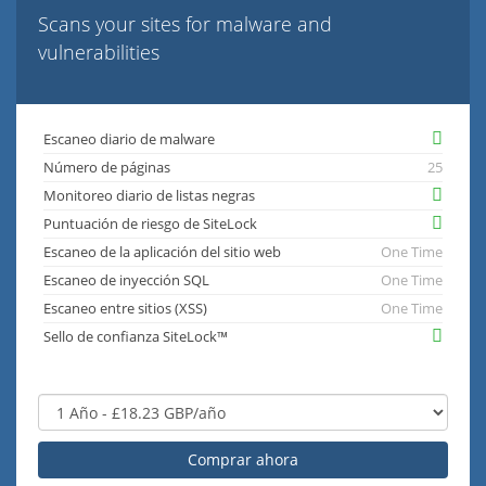
Scans your sites for malware and
vulnerabilities
Escaneo diario de malware
Número de páginas
25
Monitoreo diario de listas negras
Puntuación de riesgo de SiteLock
Escaneo de la aplicación del sitio web
One Time
Escaneo de inyección SQL
One Time
Escaneo entre sitios (XSS)
One Time
Sello de confianza SiteLock™
Comprar ahora