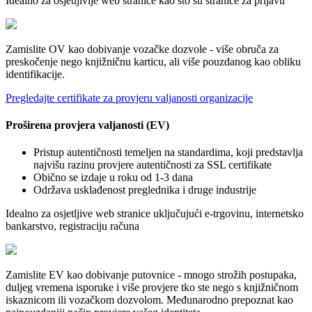
Idealno za osjetljivije web stranice kao što su stranice za prijavu
Zamislite OV kao dobivanje vozačke dozvole - više obruča za
preskočenje nego knjižničnu karticu, ali više pouzdanog kao obliku
identifikacije.
Pregledajte certifikate za provjeru valjanosti organizacije
Proširena provjera valjanosti (EV)
Pristup autentičnosti temeljen na standardima, koji predstavlja
najvišu razinu provjere autentičnosti za SSL certifikate
Obično se izdaje u roku od 1-3 dana
Održava usklađenost preglednika i druge industrije
Idealno za osjetljive web stranice uključujući e-trgovinu, internetsko
bankarstvo, registraciju računa
Zamislite EV kao dobivanje putovnice - mnogo strožih postupaka,
duljeg vremena isporuke i više provjere tko ste nego s knjižničnom
iskaznicom ili vozačkom dozvolom. Međunarodno prepoznat kao