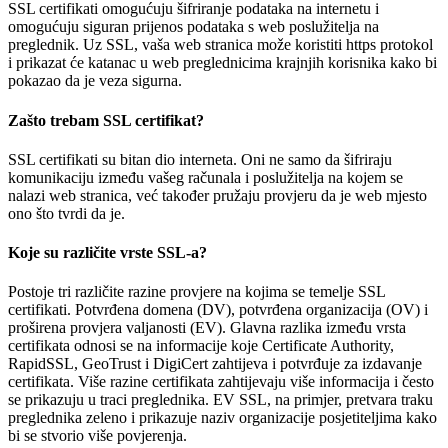
SSL certifikati omogućuju šifriranje podataka na internetu i
omogućuju siguran prijenos podataka s web poslužitelja na
preglednik. Uz SSL, vaša web stranica može koristiti https protokol
i prikazat će katanac u web preglednicima krajnjih korisnika kako bi
pokazao da je veza sigurna.
Zašto trebam SSL certifikat?
SSL certifikati su bitan dio interneta. Oni ne samo da šifriraju
komunikaciju između vašeg računala i poslužitelja na kojem se
nalazi web stranica, već također pružaju provjeru da je web mjesto
ono što tvrdi da je.
Koje su različite vrste SSL-a?
Postoje tri različite razine provjere na kojima se temelje SSL
certifikati. Potvrđena domena (DV), potvrđena organizacija (OV) i
proširena provjera valjanosti (EV). Glavna razlika između vrsta
certifikata odnosi se na informacije koje Certificate Authority,
RapidSSL, GeoTrust i DigiCert zahtijeva i potvrđuje za izdavanje
certifikata. Više razine certifikata zahtijevaju više informacija i često
se prikazuju u traci preglednika. EV SSL, na primjer, pretvara traku
preglednika zeleno i prikazuje naziv organizacije posjetiteljima kako
bi se stvorio više povjerenja.