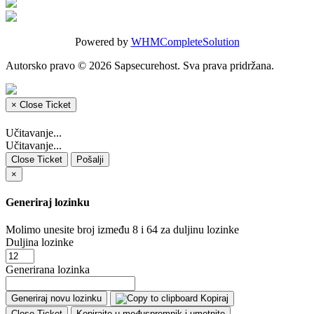
Powered by
WHMCompleteSolution
Autorsko pravo © 2026 Sapsecurehost. Sva prava pridržana.
×
Close Ticket
Učitavanje...
Učitavanje...
Close Ticket
Pošalji
×
Generiraj lozinku
Molimo unesite broj između 8 i 64 za duljinu lozinke
Duljina lozinke
Generirana lozinka
Generiraj novu lozinku
Kopiraj
Close Ticket
Kopirajte u međuspremnik i umetnite