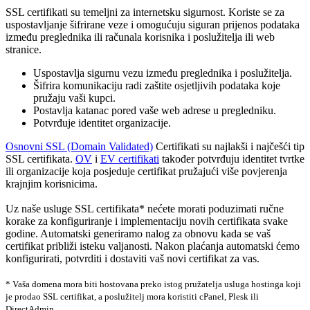
SSL certifikati su temeljni za internetsku sigurnost. Koriste se za
uspostavljanje šifrirane veze i omogućuju siguran prijenos podataka
između preglednika ili računala korisnika i poslužitelja ili web
stranice.
Uspostavlja sigurnu vezu između preglednika i poslužitelja.
Šifrira komunikaciju radi zaštite osjetljivih podataka koje
pružaju vaši kupci.
Postavlja katanac pored vaše web adrese u pregledniku.
Potvrđuje identitet organizacije.
Osnovni SSL (Domain Validated)
Certifikati su najlakši i najčešći tip
SSL certifikata.
OV
i
EV certifikati
također potvrđuju identitet tvrtke
ili organizacije koja posjeduje certifikat pružajući više povjerenja
krajnjim korisnicima.
Uz naše usluge SSL certifikata* nećete morati poduzimati ručne
korake za konfiguriranje i implementaciju novih certifikata svake
godine. Automatski generiramo nalog za obnovu kada se vaš
certifikat približi isteku valjanosti. Nakon plaćanja automatski ćemo
konfigurirati, potvrditi i dostaviti vaš novi certifikat za vas.
* Vaša domena mora biti hostovana preko istog pružatelja usluga hostinga koji
je prodao SSL certifikat, a poslužitelj mora koristiti cPanel, Plesk ili
DirectAdmin.