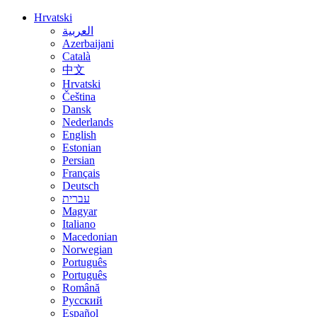
Hrvatski
العربية
Azerbaijani
Català
中文
Hrvatski
Čeština
Dansk
Nederlands
English
Estonian
Persian
Français
Deutsch
עברית
Magyar
Italiano
Macedonian
Norwegian
Português
Português
Română
Русский
Español