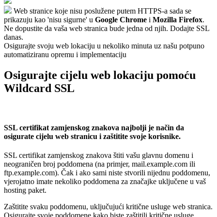
Web stranice koje nisu poslužene putem HTTPS-a sada se
prikazuju kao 'nisu sigurne' u
Google Chrome
i
Mozilla Firefox
.
Ne dopustite da vaša web stranica bude jedna od njih. Dodajte SSL
danas.
Osigurajte svoju web lokaciju u nekoliko minuta uz našu potpuno
automatiziranu opremu i implementaciju
Osigurajte cijelu web lokaciju pomoću
Wildcard SSL
SSL certifikat zamjenskog znakova najbolji je način da
osigurate cijelu web stranicu i zaštitite svoje korisnike.
SSL certifikat zamjenskog znakova štiti vašu glavnu domenu i
neograničen broj poddomena (na primjer, mail.example.com ili
ftp.example.com). Čak i ako sami niste stvorili nijednu poddomenu,
vjerojatno imate nekoliko poddomena za značajke uključene u vaš
hosting paket.
Zaštitite svaku poddomenu, uključujući kritične usluge web stranica.
Osigurajte svoje poddomene kako biste zaštitili kritične usluge