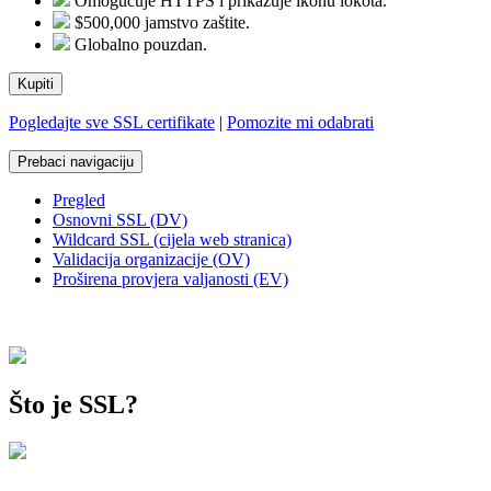
Omogućuje HTTPS i prikazuje ikonu lokota.
$500,000 jamstvo zaštite.
Globalno pouzdan.
Kupiti
Pogledajte sve SSL certifikate
|
Pomozite mi odabrati
Prebaci navigaciju
Pregled
Osnovni SSL (DV)
Wildcard SSL (cijela web stranica)
Validacija organizacije (OV)
Proširena provjera valjanosti (EV)
Što je SSL?