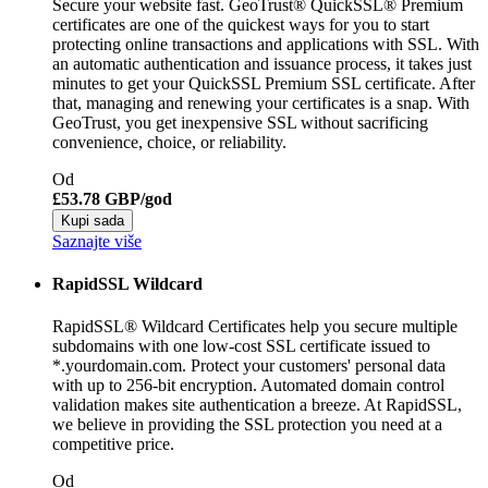
Secure your website fast. GeoTrust® QuickSSL® Premium
certificates are one of the quickest ways for you to start
protecting online transactions and applications with SSL. With
an automatic authentication and issuance process, it takes just
minutes to get your QuickSSL Premium SSL certificate. After
that, managing and renewing your certificates is a snap. With
GeoTrust, you get inexpensive SSL without sacrificing
convenience, choice, or reliability.
Od
£53.78 GBP/god
Kupi sada
Saznajte više
RapidSSL Wildcard
RapidSSL® Wildcard Certificates help you secure multiple
subdomains with one low-cost SSL certificate issued to
*.yourdomain.com. Protect your customers' personal data
with up to 256-bit encryption. Automated domain control
validation makes site authentication a breeze. At RapidSSL,
we believe in providing the SSL protection you need at a
competitive price.
Od