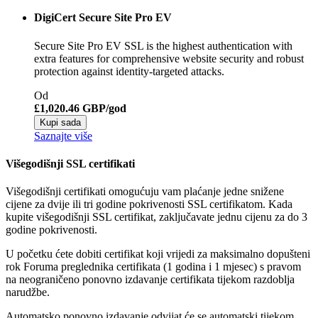
DigiCert Secure Site Pro EV
Secure Site Pro EV SSL is the highest authentication with
extra features for comprehensive website security and robust
protection against identity-targeted attacks.
Od
£1,020.46 GBP/god
Kupi sada
Saznajte više
Višegodišnji SSL certifikati
Višegodišnji certifikati omogućuju vam plaćanje jedne snižene
cijene za dvije ili tri godine pokrivenosti SSL certifikatom. Kada
kupite višegodišnji SSL certifikat, zaključavate jednu cijenu za do 3
godine pokrivenosti.
U početku ćete dobiti certifikat koji vrijedi za maksimalno dopušteni
rok Foruma preglednika certifikata (1 godina i 1 mjesec) s pravom
na neograničeno ponovno izdavanje certifikata tijekom razdoblja
narudžbe.
Automatsko ponovno izdavanje odvijat će se automatski tijekom