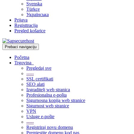
Svenska
Türkçe
Українська
Prijava
Registtracija
Pregled košarice
Prebaci navigaciju
Početna
Trgovina
Pregledaj sve
-----
SSL certifikati
SEO alati
Izgraditelj web stranica
Profesionalna e-pošta
Sigurnosna kopija web stranice
Sigurnost web stranice
VPN
Usluge e-pošte
-----
Registriraj novu domenu
Premjestite domenu kod nas