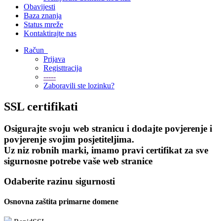
Obavijesti
Baza znanja
Status mreže
Kontaktirajte nas
Račun
Prijava
Registtracija
-----
Zaboravili ste lozinku?
SSL certifikati
Osigurajte svoju web stranicu i dodajte povjerenje i
povjerenje svojim posjetiteljima.
Uz niz robnih marki, imamo pravi certifikat za sve
sigurnosne potrebe vaše web stranice
Odaberite razinu sigurnosti
Osnovna zaštita primarne domene