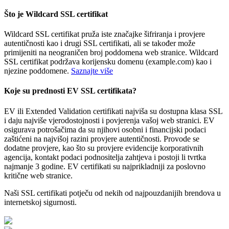
Što je Wildcard SSL certifikat
Wildcard SSL certifikat pruža iste značajke šifriranja i provjere
autentičnosti kao i drugi SSL certifikati, ali se također može
primijeniti na neograničen broj poddomena web stranice. Wildcard
SSL certifikat podržava korijensku domenu (example.com) kao i
njezine poddomene.
Saznajte više
Koje su prednosti EV SSL certifikata?
EV ili Extended Validation certifikati najviša su dostupna klasa SSL
i daju najviše vjerodostojnosti i povjerenja vašoj web stranici. EV
osigurava potrošačima da su njihovi osobni i financijski podaci
zaštićeni na najvišoj razini provjere autentičnosti. Provode se
dodatne provjere, kao što su provjere evidencije korporativnih
agencija, kontakt podaci podnositelja zahtjeva i postoji li tvrtka
najmanje 3 godine. EV certifikati su najprikladniji za poslovno
kritične web stranice.
Naši SSL certifikati potječu od nekih od najpouzdanijih brendova u
internetskoj sigurnosti.