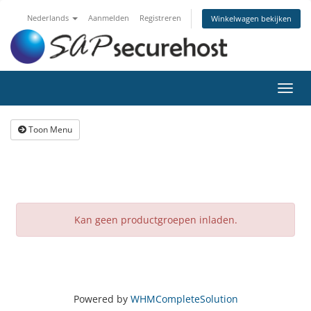
Nederlands
Aanmelden
Registreren
Winkelwagen bekijken
Navig
in-/u
Toon Menu
Kan geen productgroepen inladen.
Powered by
WHMCompleteSolution