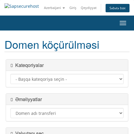
Azerbaijani
Giriş
Qeydiyyat
Səbətə bax
Naviq
keçid
Domen köçürülməsi
Kateqoriyalar
Əməliyyatlar
Valyutanı seç