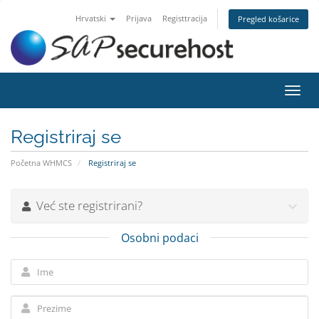
Hrvatski
Prijava
Registtracija
Pregled košarice
Preba
navig
Registriraj se
Početna WHMCS
Registriraj se
Već ste registrirani?
Osobni podaci