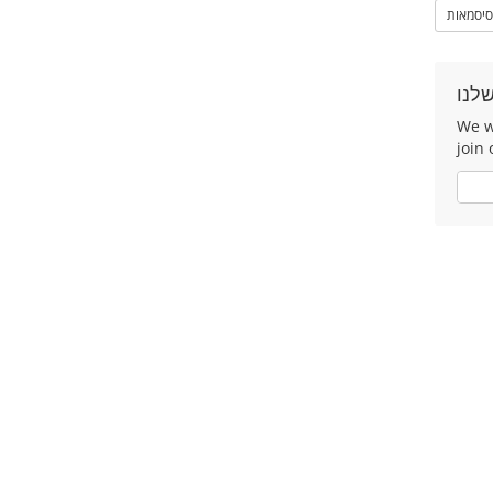
סיסמאות
לנו
We w
join 
כן