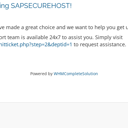
osing SAPSECUREHOST!
made a great choice and we want to help you get up
ort team is available 24x7 to assist you. Simply visit
itticket.php?step=2&deptid=1
to request assistance.
Powered by
WHMCompleteSolution