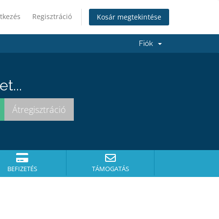
tkezés
Regisztráció
Kosár megtekintése
Fiók
t...
BEFIZETÉS
TÁMOGATÁS