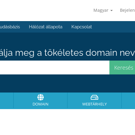
Magyar
Bejelen
udásbázis
Hálózat állapota
Kapcsolat
álja meg a tökéletes domain neve
DOMAIN
WEBTÁRHELY