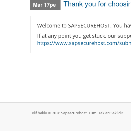
Thank you for choo
Mar 17pe
Welcome to SAPSECUREHOST. You have 
If at any point you get stuck, our supp
https://www.sapsecurehost.com/subm
Telif hakkı © 2026 Sapsecurehost. Tüm Hakları Saklıdır.