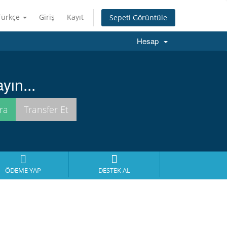
Türkçe
Giriş
Kayıt
Sepeti Görüntüle
Hesap
yın...
ÖDEME YAP
DESTEK AL