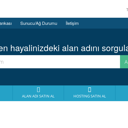
Bankası
Sunucu/Ağ Durumu
İletişim
 hayalinizdeki alan adını sorgula
ALAN ADI SATIN AL
HOSTING SATIN AL